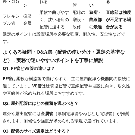
PF・CD）
れる
る
ン
管
い
柔軟で曲げやす
配線の
狭所・
直線部は強度
フレキシ
樹脂・
く、狭い場所の
増設・
曲線部
が不足する場
ブル管
金属
配管に適する
改修
に最適
合がある
選定のポイントは設置場所や必要な強度、耐久性、安全性などで
す。
よくある疑問・Q&A集（配管の使い分け・選定の基準な
ど） - 実務で迷いやすいポイントを丁寧に解説
Q1. PF管とVE管の違いは？
PF管
は柔軟な樹脂製で曲げやすく、主に屋内配線や機器間の接続に
適しています。
VE管
は硬質塩ビ管で直線配管や埋設に向き、耐久性
や直線美が求められる場所におすすめです。
Q2. 屋外配管にはどの種類を選ぶべき？
屋外や露出配管には
金属管
（厚鋼電線管やねじなし電線管）が推奨
されます。耐候性や強度が求められる環境で選ばれています。
Q3. 配管のサイズ選定はどうする？