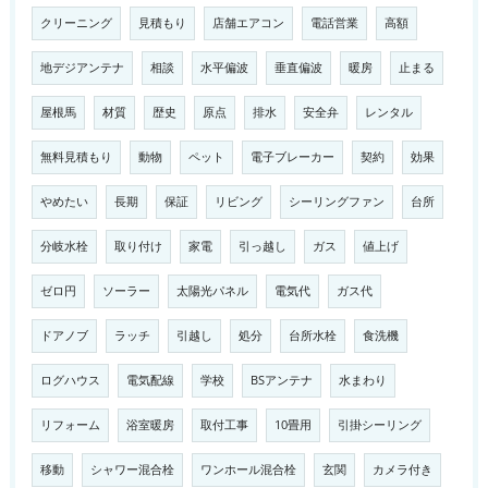
クリーニング
見積もり
店舗エアコン
電話営業
高額
地デジアンテナ
相談
水平偏波
垂直偏波
暖房
止まる
屋根馬
材質
歴史
原点
排水
安全弁
レンタル
無料見積もり
動物
ペット
電子ブレーカー
契約
効果
やめたい
長期
保証
リビング
シーリングファン
台所
分岐水栓
取り付け
家電
引っ越し
ガス
値上げ
ゼロ円
ソーラー
太陽光パネル
電気代
ガス代
ドアノブ
ラッチ
引越し
処分
台所水栓
食洗機
ログハウス
電気配線
学校
BSアンテナ
水まわり
リフォーム
浴室暖房
取付工事
10畳用
引掛シーリング
移動
シャワー混合栓
ワンホール混合栓
玄関
カメラ付き