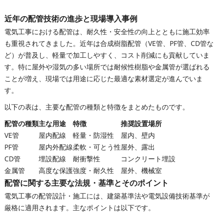
近年の配管技術の進歩と現場導入事例
電気工事における配管は、耐久性・安全性の向上とともに施工効率
も重視されてきました。近年は合成樹脂配管（VE管、PF管、CD管な
ど）が普及し、軽量で加工しやすく、コスト削減にも貢献していま
す。特に屋外や湿気の多い場所では耐候性樹脂や金属管が選ばれる
ことが増え、現場では用途に応じた最適な素材選定が進んでいま
す。
以下の表は、主要な配管の種類と特徴をまとめたものです。
配管の種類
主な用途
特徴
推奨設置場所
VE管
屋内配線
軽量・防湿性
屋内、壁内
PF管
屋内外配線
柔軟・可とう性
屋外、露出
CD管
埋設配線
耐衝撃性
コンクリート埋設
金属管
高度な保護
強度・耐久性
屋外、機械室
配管に関する主要な法規・基準とそのポイント
電気工事の配管設計・施工には、建築基準法や電気設備技術基準が
厳格に適用されます。主なポイントは以下です。