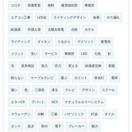
コロナ
容量変更
無料
暖房強化型
事業所
エアコン工事
LED化
ライティングデザイン
改善
ガス漏れ
給湯器
代替え器
太陽光発電
点検
ホテル
ライティング
ダイキン
うるさら
デメリット
蓄電池
メリット
安い
サービス
事務所
LED
七色
虹
光
延長保証
加入
圧力
変える
給湯器交換
新築
映らない
ケーブルテレビ
選ぶ
ポイント
蛍光灯
電球
違い
色
三原色
凍る
テレビ
デザイン
スクール
エラーC9
アパート
NCS
ナチュラルカラーシステム
スウェーデン
分解
三菱
パナソニック
灯油
オイル
タンク
急ぎ
取付
電子
ブレーカー
動力