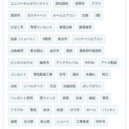
ユニバーサルダウンライト
調光調色
高岡市
アプリ
黒部市
ガスチャージ
ルームエアコン
交換
2階
かほく市
専用コンセント
漏電点検
漏電修理
短絡（ショート）
6畳用
射水市
パッケージエアコン
点検修理
東太閤山
金沢市
黒田
鹿島郡中能登町
ビジネスホテル
輪島市
アンテナレベル
R410a
アース配線
コンセント
電気配線工事
住宅
漏水
水漏れ
蛇口
水栓
シールテープ
方法
冷媒回収
ポンプダウン
ペンダント照明
壁スイッチ
原因
水道
確認
電気
トラブル
緊急
給水
給湯
ロウ付
ホーム
パッキン
漏電
石川県
富山県
ショート
工事業者
羽咋市