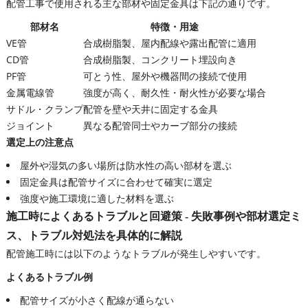
配管工事で使用される主な部材や固定金具は下記の通りです。
部材名
特徴・用途
VE管
合成樹脂製、屋内配線や露出配管に適用
CD管
合成樹脂製、コンクリート埋設向き
PF管
可とう性、屋外や機器間の接続で使用
金属電線管
強度が高く、耐久性・耐火性が必要な場合
サドル・クランプ
配管を壁や天井に固定する金具
ジョイント
異なる配管同士やカーブ部分の接続
選定上の注意点
屋外や湿気の多い場所は防水性の高い部材を選ぶ
固定金具は配管サイズに合わせて確実に選定
強度や施工環境に適した材料を選ぶ
施工時によくあるトラブルと回避策 - 失敗事例や部材選定ミ
ス、トラブル対処法を具体的に解説
配管施工時には以下のようなトラブルが発生しやすいです。
よくあるトラブル例
配管サイズが小さく配線が通らない