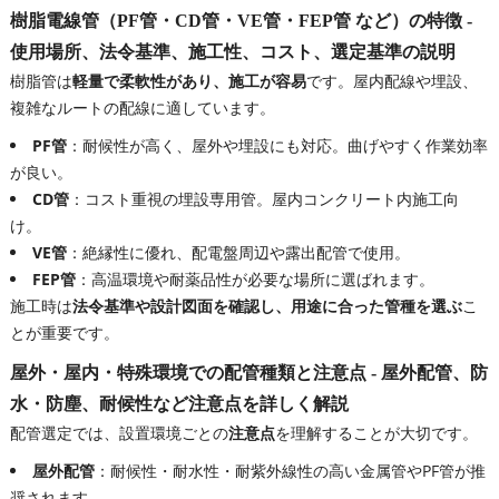
樹脂電線管（PF管・CD管・VE管・FEP管 など）の特徴 -
使用場所、法令基準、施工性、コスト、選定基準の説明
樹脂管は
軽量で柔軟性があり、施工が容易
です。屋内配線や埋設、
複雑なルートの配線に適しています。
PF管
：耐候性が高く、屋外や埋設にも対応。曲げやすく作業効率
が良い。
CD管
：コスト重視の埋設専用管。屋内コンクリート内施工向
け。
VE管
：絶縁性に優れ、配電盤周辺や露出配管で使用。
FEP管
：高温環境や耐薬品性が必要な場所に選ばれます。
施工時は
法令基準や設計図面を確認し、用途に合った管種を選ぶ
こ
とが重要です。
屋外・屋内・特殊環境での配管種類と注意点 - 屋外配管、防
水・防塵、耐候性など注意点を詳しく解説
配管選定では、設置環境ごとの
注意点
を理解することが大切です。
屋外配管
：耐候性・耐水性・耐紫外線性の高い金属管やPF管が推
奨されます。