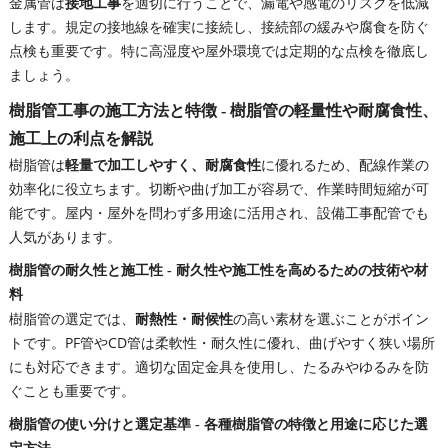
金属管は
接地工事
を適切に行うことで、漏電や感電のリスクを低減
します。規定の接地線を確実に接続し、接続部の緩みや腐食を防ぐ
点検も重要です。特に高湿度や屋外環境では定期的な点検を徹底し
ましょう。
樹脂管工事の施工方法と特徴 - 樹脂管の軽量性や耐腐食性、
施工上の利点を解説
樹脂管は
軽量で加工しやすく、耐腐食性
に優れるため、配線作業の
効率化に役立ちます。切断や曲げ加工が容易で、作業時間短縮が可
能です。屋内・屋外を問わず多用途に活用され、設備工事配管でも
人気があります。
樹脂管の耐久性と施工性 - 耐久性や施工性を高めるための技術や材
料
樹脂管の選定では、
耐熱性・耐候性
の高い素材を選ぶことがポイン
トです。PF管やCD管は柔軟性・耐久性に優れ、曲げやすく狭い場所
にも対応できます。適切な固定金具を使用し、たるみやゆるみを防
ぐことも重要です。
樹脂管の使い分けと選定基準 - 各種樹脂管の特徴と用途に応じた選