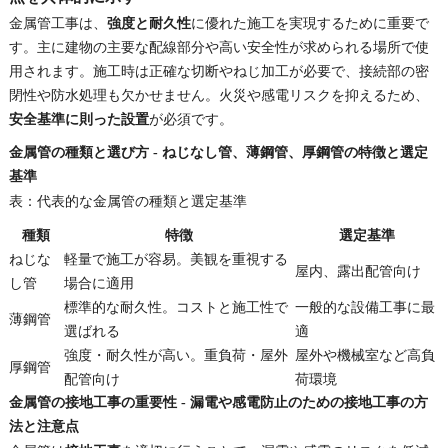
金属管工事は、
強度と耐久性
に優れた施工を実現するために重要で
す。主に建物の主要な配線部分や高い安全性が求められる場所で使
用されます。施工時は正確な切断やねじ加工が必要で、接続部の密
閉性や防水処理も欠かせません。火災や感電リスクを抑えるため、
安全基準に則った設置
が必須です。
金属管の種類と選び方 - ねじなし管、薄鋼管、厚鋼管の特徴と選定
基準
表：代表的な金属管の種類と選定基準
種類
特徴
選定基準
ねじな
軽量で施工が容易。美観を重視する
屋内、露出配管向け
し管
場合に適用
標準的な耐久性。コストと施工性で
一般的な設備工事に最
薄鋼管
選ばれる
適
強度・耐久性が高い。重負荷・屋外
屋外や機械室など高負
厚鋼管
配管向け
荷環境
金属管の接地工事の重要性 - 漏電や感電防止のための接地工事の方
法と注意点