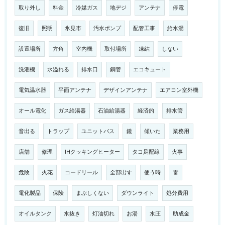
取り外し
料金
冷媒ガス
地デジ
アンテナ
停電
復旧
照明
氷見市
汚水ポンプ
配管工事
給水湯
設置場所
方角
室内機
取付場所
凍結
しない
洗濯機
水溢れる
排水口
銅管
エコキュート
電気温水器
平面アンテナ
デザインアンテナ
エアコン室外機
オール電化
ガス給湯器
石油給湯器
経済的
排水管
音出る
トラップ
ユニットバス
鏡
傾いた
業務用
店舗
修理
IHクッキングヒーター
タコ足配線
火事
危険
火花
コードリール
全部出す
使う時
雷
電化製品
保険
まぶしくない
ダウンライト
処分費用
オイルタンク
水抜き
灯油切れ
お湯
水圧
助成金