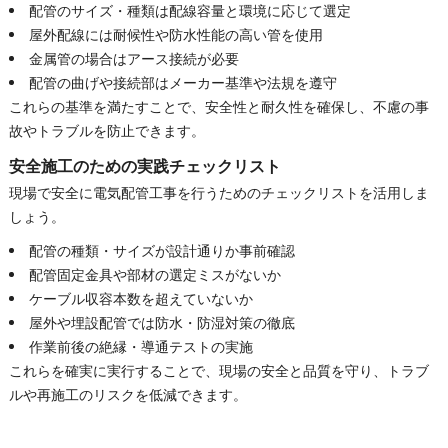
配管のサイズ・種類は配線容量と環境に応じて選定
屋外配線には耐候性や防水性能の高い管を使用
金属管の場合はアース接続が必要
配管の曲げや接続部はメーカー基準や法規を遵守
これらの基準を満たすことで、安全性と耐久性を確保し、不慮の事
故やトラブルを防止できます。
安全施工のための実践チェックリスト
現場で安全に電気配管工事を行うためのチェックリストを活用しま
しょう。
配管の種類・サイズが設計通りか事前確認
配管固定金具や部材の選定ミスがないか
ケーブル収容本数を超えていないか
屋外や埋設配管では防水・防湿対策の徹底
作業前後の絶縁・導通テストの実施
これらを確実に実行することで、現場の安全と品質を守り、トラブ
ルや再施工のリスクを低減できます。