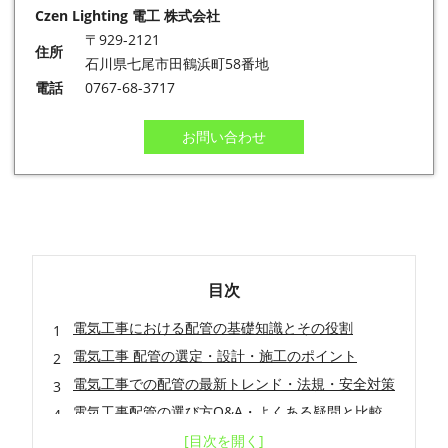
Czen Lighting 電工 株式会社
〒929-2121
住所
石川県七尾市田鶴浜町58番地
電話
0767-68-3717
お問い合わせ
目次
電気工事における配管の基礎知識とその役割
電気工事 配管の選定・設計・施工のポイント
電気工事での配管の最新トレンド・法規・安全対策
電気工事配管の選び方Q&A・よくある疑問と比較
電気工事配管の施工方法と注意点