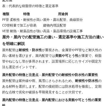
定方法
表：代表的な樹脂管の特徴と選定基準
種類
特徴
用途例
PF管
柔軟性・耐候性が高い
屋外・露出配管、曲線部分
CD管
軽量で加工が容易
建物内埋設配管
VE管
耐熱・耐薬品性が強い
高温・薬品環境の設備工事
屋外・屋内での配管施工の違い - 選定基準や施工方法の違い
を明確に解説
屋外配管は
耐候性・防水性
が重視され、金属管やPF管など耐久性の
高い素材を選びます。屋内配管では
美観や可とう性
が重要で、樹脂
管やねじなし管が多用されます。設置場所に応じたサイズや固定方
法も選定ポイントです。
屋外配管の特徴と注意点 - 屋外配管での耐候性や防水性の重要性
屋外配管は紫外線や雨、風雪にさらされるため、
耐候性や防水性
の
ある材料を選択します。配管の接続部には防水処理を徹底し、定期
的な点検で劣化や破損を早期発見することが大切です。
屋内配管の特徴と注意点 - 屋内配管における美観や可とう性の重要
性