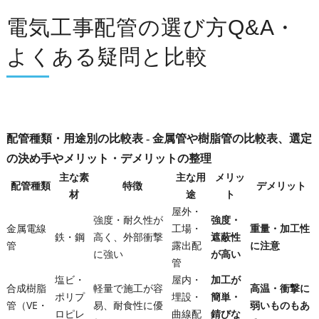
電気工事配管の選び方Q&A・
よくある疑問と比較
配管種類・用途別の比較表 - 金属管や樹脂管の比較表、選定
の決め手やメリット・デメリットの整理
主な素
主な用
メリッ
配管種類
特徴
デメリット
材
途
ト
屋外・
強度・耐久性が
強度・
金属電線
工場・
重量・加工性
鉄・鋼
高く、外部衝撃
遮蔽性
管
露出配
に注意
に強い
が高い
管
塩ビ・
屋内・
加工が
合成樹脂
軽量で施工が容
高温・衝撃に
ポリプ
埋設・
簡単・
管（VE・
易、耐食性に優
弱いものもあ
ロピレ
曲線配
錆びな