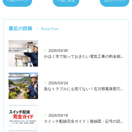
< 前のページ
一覧に戻る
次のページ >
最近の投稿
Recent Posts
2026/03/30
かほく市で知っておきたい電気工事の料金相場と信頼できる業者選びガイド
2026/03/24
急なトラブルにも慌てない！石川県鳳珠郡穴水町エリアで電気工事を依頼する時の料金相場
2026/03/18
スイッチ配線完全ガイド｜複線図・記号の読み方から片切り・三路・四路の結線方法、トラブル対処・工事費用・資格基準まで徹底解説