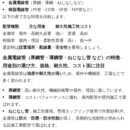
金属電線管
（厚鋼・薄鋼・ねじなしなど）
樹脂電線管
（PF管・CD管・VE管・FEP管など）
以下の表で主な特徴を比較します。
配管種類
主な用途
耐久性
施工性
コスト
金属管
屋外・高耐久必要
強い
普通
高め
樹脂管
屋内・埋設・柔軟性
普通
高い
低〜中
選定時は
設置場所・配線量・安全性
を重視しましょう。
金属電線管（厚鋼管・薄鋼管・ねじなし管 など）の特徴 -
用途別の選び方、規格、耐久性、コスト面に注目
金属電線管は
強度や耐久性が高い
ため、屋外や機械室、工場などで
多く使われます。
厚鋼管
：高い耐久性。機械的衝撃や屋外、埋設に適しています。
薄鋼管
：コストパフォーマンスに優れ、屋内配管や壁内施工で選
ばれます。
ねじなし管
：施工性重視。専用カップリング使用で作業効率UP。
金属管は
防火・防塵・防水性能
が高く、長期的な信頼性が求められ
る設備工事配管で選ばれます。