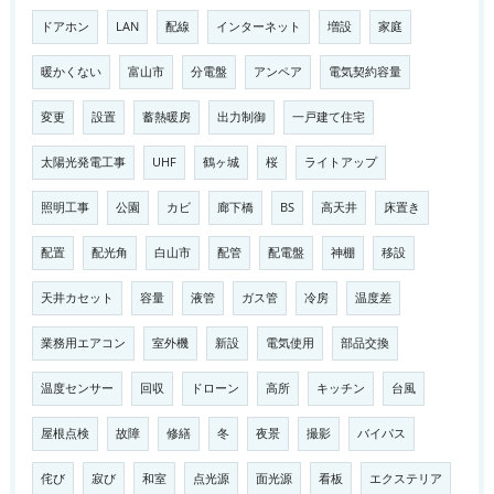
ドアホン
LAN
配線
インターネット
増設
家庭
暖かくない
富山市
分電盤
アンペア
電気契約容量
変更
設置
蓄熱暖房
出力制御
一戸建て住宅
太陽光発電工事
UHF
鶴ヶ城
桜
ライトアップ
照明工事
公園
カビ
廊下橋
BS
高天井
床置き
配置
配光角
白山市
配管
配電盤
神棚
移設
天井カセット
容量
液管
ガス管
冷房
温度差
業務用エアコン
室外機
新設
電気使用
部品交換
温度センサー
回収
ドローン
高所
キッチン
台風
屋根点検
故障
修繕
冬
夜景
撮影
バイパス
侘び
寂び
和室
点光源
面光源
看板
エクステリア