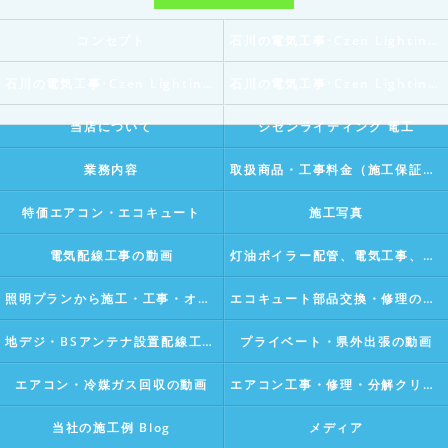
コンセプト
石川の電気工事･Czen Lighting 電工の口コミ情報
石川の電気工事･Czen Lighting 電工の評判
石川の電気工事･Czen Lighting 電工のお客様の声
当店について
シゼンライティング 電工
業務内容
取扱商品・工事料金（施工保証付き）
特価エアコン・エコキュート
施工写真
電気配線工事の動画
灯油ボイラー配管、電気工事、水漏れ修理などの動画
照明プランから施工・工事・オリジナルライティングデザインの動画Vlog
エコキュート部品交換・修理の動画
地デジ・BSアンテナ設置配線工事の動画Vlog
プライベート・県外出張の動画
エアコン・冷媒ガス回収の動画
エアコン工事・修理・分解クリーニングの動画Vlog
当社の施工例 Blog
メディア