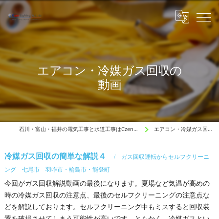
エアコン・冷媒ガス回収の
動画
石川・富山・福井の電気工事と水道工事はCzen Lighting 電工
エアコン・冷媒ガス回収の動画
冷媒ガス回収の簡単な解説４
ガス回収運転からセルフクリーニ
ング 七尾市 羽咋市・輪島市・能登町
今回がガス回収解説動画の最後になります。夏場など気温が高めの
時の冷媒ガス回収の注意点、最後のセルフクリーニングの注意点な
どを解説しております。セルフクリーニング中もミスすると回収装
置を破損させてしまう可能性が高いです。ともかく、冷媒ガスとい