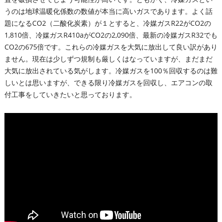
うのは地球温暖化係数の数値が本当に高いガスであります。よく話
題になるCO2（二酸化炭素）が１とすると、冷媒ガスR22がCO2の
1,810倍、冷媒ガスR410aがCO2の2,090倍、最新の冷媒ガスR32でも
CO2の675倍です。これらの冷媒ガスを大気に放出して良い訳があり
ません。現在は少しずつ規制も厳しくはなっていますが、まだまだ
大気に放出されている気がします。冷媒ガスを100％回収するのは難
しいとは思いますが、できる限り冷媒ガスを回収し、エアコンの取
付工事をしていきたいと思っております。