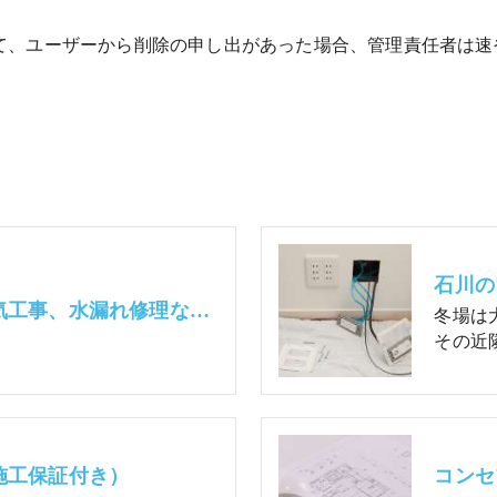
て、ユーザーから削除の申し出があった場合、管理責任者は速
石川の電
灯油ボイラー配管、電気工事、水漏れ修理などの動画
冬場は
その近
施工保証付き）
コンセ