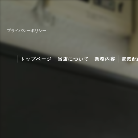
プライバシーポリシー
トップページ
当店について
業務内容
電気配
取扱商品・工事料金
灯油ボ
特価エアコン・エコ
照明プ
施工写真
エコキ
地デジ
プライ