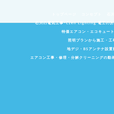
トップページ
コンセプト
石川
石川の電気工事･Czen Lighting 電工
特価エアコン・エコキュー
照明プランから施工・工
地デジ・BSアンテナ設置
エアコン工事・修理・分解クリーニングの動画