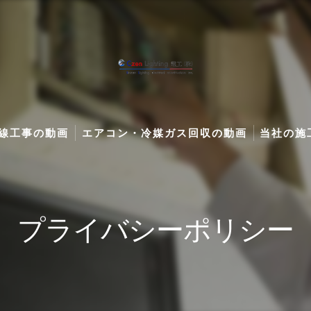
線工事の動画
エアコン・冷媒ガス回収の動画
当社の施工
（施工保証付き）
イラー配管、電気工事、水漏れ修理などの動画
エアコン工事・修理・分解クリーニングの動画Vlo
キュート
ランから施工・工事・オリジナルライティングデザインの動画Vlog
プライバシーポリシー
ュート部品交換・修理の動画
・BSアンテナ設置配線工事の動画Vlog
ベート・県外出張の動画