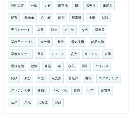
照明工事
公園
カビ
廊下橋
BS
高天井
床置き
配置
配光角
白山市
配管
配電盤
神棚
移設
天井カセット
容量
液管
ガス管
冷房
温度差
業務用エアコン
室外機
新設
電気使用
部品交換
温度センサー
回収
ドローン
高所
キッチン
台風
屋根点検
故障
修繕
冬
夜景
撮影
バイパス
侘び
寂び
和室
点光源
面光源
看板
エクステリア
アンテナ工事
見積り
Lighting
自然
日本
宮古島
会津
東京
北海道
部品