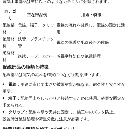
電気工事部品は主に以下のようなカテゴリに分類されます。
カテゴ
主な部品例
用途・特徴
リ
配線部
電線、端子、クリッ
電気の流れを確保し、配線の固定に活
材
プ
用
配管材
鉄管、プラスチック
電線の保護や配線経路の確保
料
管
絶縁材
絶縁テープ、カバー
感電事故防止や絶縁処理
料
配線部品の種類と特徴
配線部品は電気の流れを確実につなぐ役割を担います。
電線
：用途に応じて太さや被覆材質が異なる。耐久性と安全性が
重要。
端子
：配線同士をしっかりと接続するために使用。確実な固定が
求められる。
クリップ
：配線を壁や天井に固定し、施工中のズレを防止。
設置時は絶縁処理や荷重分散に注意が必要です。