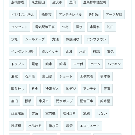
点検修理
東太閤山
金沢市
黒田
鹿島郡中能登町
ビジネスホテル
輪島市
アンテナレベル
R410a
アース配線
コンセント
電気配線工事
住宅
漏水
水漏れ
蛇口
水栓
シールテープ
方法
冷媒回収
ポンプダウン
ペンダント照明
壁スイッチ
原因
水道
確認
電気
トラブル
緊急
給水
給湯
ロウ付
ホーム
パッキン
漏電
石川県
富山県
ショート
工事業者
羽咋市
取り外し
料金
冷媒ガス
地デジ
アンテナ
停電
復旧
照明
氷見市
汚水ポンプ
配管工事
給水湯
設置場所
方角
室内機
取付場所
凍結
しない
洗濯機
水溢れる
排水口
銅管
エコキュート