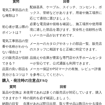
質問
回答
配線器具、ケーブル、スイッチ、コンセント、ボ
電気工事部品の主
ックス、管材などがあります。用途や施工場所に
な種類は？
応じて適切に選びましょう。
必要な電流値や規格を確認し、施工場所や使用環
初心者が選ぶ際の
境に適した部品を選びます。安全性と信頼性が高
ポイントは？
いメーカー品がおすすめです。
電気工事部品の型
メーカーのカタログやネットの部品一覧、販売店
番や名称がわから
のスタッフに相談すると正確に特定できます。
ない場合は？
どの販売店が信頼
品揃えや在庫が豊富な専門店や大手ホームセンタ
できる？
ーが安心です。公式通販も利用できます。
品質の良い部品を
メーカー保証やPSEマークの有無、レビュー評価
見分けるコツは？
を参考にしてください。
購入・発注時の注意点FAQ
質問
回答
返品や交換は
未使用であれば多くの販売店が対応しています。購入
できますか？
時の規約を必ず確認しましょう。
納期の目安
在庫があれば即日出荷、取り寄せ品は数日かかる場合