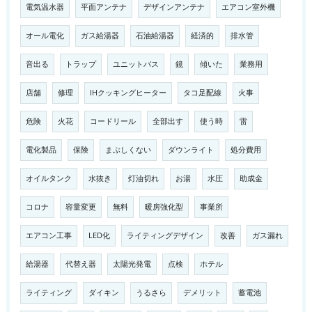
電気温水器
平面アンテナ
デザインアンテナ
エアコン室外機
オール電化
ガス給湯器
石油給湯器
経済的
排水管
音出る
トラップ
ユニットバス
鏡
傾いた
業務用
店舗
修理
IHクッキングヒーター
タコ足配線
火事
危険
火花
コードリール
全部出す
使う時
雷
電化製品
保険
まぶしくない
ダウンライト
処分費用
オイルタンク
水抜き
灯油切れ
お湯
水圧
助成金
コロナ
容量変更
無料
暖房強化型
事業所
エアコン工事
LED化
ライティングデザイン
改善
ガス漏れ
給湯器
代替え器
太陽光発電
点検
ホテル
ライティング
ダイキン
うるさら
デメリット
蓄電池