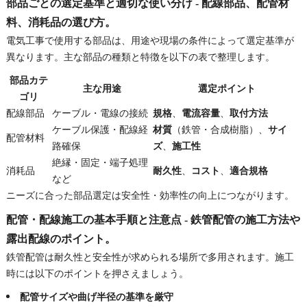
部品ごとの選定基準と適切な使い分け - 配線部品、配管材
料、消耗品の選び方。
電気工事で使用する部品は、用途や現場の条件によって選定基準が
異なります。主な部品の種類と特徴を以下の表で整理します。
部品カテ
主な用途
選定ポイント
ゴリ
配線部品
ケーブル・電線の接続
規格
、
電流容量
、
取付方法
ケーブル保護・配線経
材質
（鉄管・合成樹脂）、
サイ
配管材料
路確保
ズ
、
施工性
絶縁・固定・端子処理
消耗品
耐久性
、
コスト
、
適合規格
など
ニーズに合った部品選定は安全性・効率性の向上につながります。
配管・配線施工の基本手順と注意点 - 鉄管配管の施工方法や
露出配線のポイント。
鉄管配管は耐久性と安全性が求められる場所で多用されます。施工
時には以下のポイントを押さえましょう。
配管サイズや曲げ半径の基準を厳守