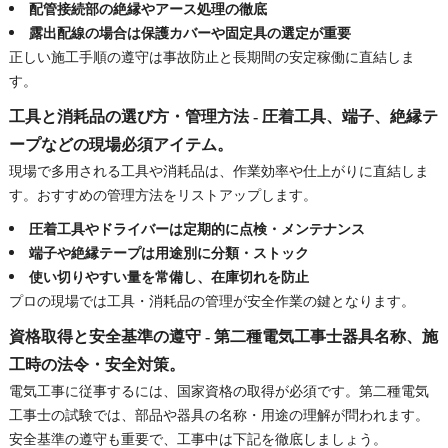
配管接続部の絶縁やアース処理の徹底
露出配線の場合は保護カバーや固定具の選定が重要
正しい施工手順の遵守は事故防止と長期間の安定稼働に直結しま
す。
工具と消耗品の選び方・管理方法 - 圧着工具、端子、絶縁テ
ープなどの現場必須アイテム。
現場で多用される工具や消耗品は、作業効率や仕上がりに直結しま
す。おすすめの管理方法をリストアップします。
圧着工具やドライバーは定期的に点検・メンテナンス
端子や絶縁テープは用途別に分類・ストック
使い切りやすい量を常備し、在庫切れを防止
プロの現場では工具・消耗品の管理が安全作業の鍵となります。
資格取得と安全基準の遵守 - 第二種電気工事士器具名称、施
工時の法令・安全対策。
電気工事に従事するには、国家資格の取得が必須です。第二種電気
工事士の試験では、部品や器具の名称・用途の理解が問われます。
安全基準の遵守も重要で、工事中は下記を徹底しましょう。