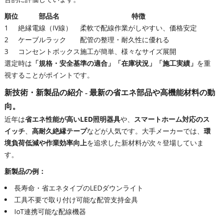
順位
部品名
特徴
1
絶縁電線（IV線）
柔軟で配線作業がしやすい、価格安定
2
ケーブルラック
配管の整理・耐久性に優れる
3
コンセントボックス
施工が簡単、様々なサイズ展開
選定時は
「規格・安全基準の適合」「在庫状況」「施工実績」
を重
視することがポイントです。
新技術・新製品の紹介 - 最新の省エネ部品や高機能材料の動
向。
近年は
省エネ性能が高いLED照明器具
や、
スマートホーム対応のス
イッチ
、
高耐久絶縁テープ
などが人気です。大手メーカーでは、
環
境負荷低減や作業効率向上
を追求した新材料が次々登場していま
す。
新製品の例：
長寿命・省エネタイプのLEDダウンライト
工具不要で取り付け可能な配管支持金具
IoT連携可能な配線機器