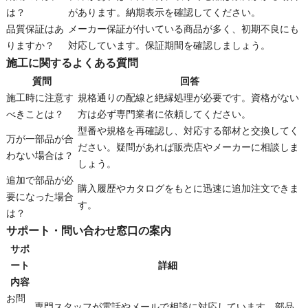
は？
があります。納期表示を確認してください。
品質保証はあ
メーカー保証が付いている商品が多く、初期不良にも
りますか？
対応しています。保証期間を確認しましょう。
施工に関するよくある質問
質問
回答
施工時に注意す
規格通りの配線と絶縁処理が必要です。資格がない
べきことは？
方は必ず専門業者に依頼してください。
型番や規格を再確認し、対応する部材と交換してく
万が一部品が合
ださい。疑問があれば販売店やメーカーに相談しま
わない場合は？
しょう。
追加で部品が必
購入履歴やカタログをもとに迅速に追加注文できま
要になった場合
す。
は？
サポート・問い合わせ窓口の案内
サポ
ート
詳細
内容
お問
専門スタッフが電話やメールで相談に対応しています。部品