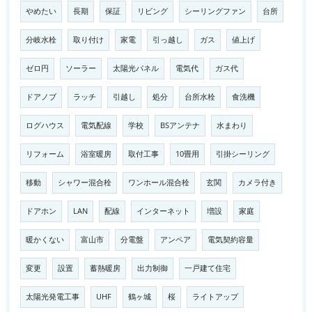
やめたい
長期
保証
リビング
シーリングファン
台所
分岐水栓
取り付け
家電
引っ越し
ガス
値上げ
ゼロ円
ソーラー
太陽光パネル
電気代
ガス代
ドアノブ
ラッチ
引越し
処分
台所水栓
食洗機
ログハウス
電気配線
学校
BSアンテナ
水まわり
リフォーム
浴室暖房
取付工事
10畳用
引掛シーリング
移動
シャワー混合栓
ワンホール混合栓
玄関
カメラ付き
ドアホン
LAN
配線
インターネット
増設
家庭
暖かくない
富山市
分電盤
アンペア
電気契約容量
変更
設置
蓄熱暖房
出力制御
一戸建て住宅
太陽光発電工事
UHF
鶴ヶ城
桜
ライトアップ