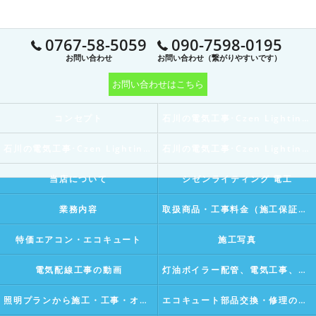
0767-58-5059
090-7598-0195
お問い合わせ
お問い合わせ（繋がりやすいです）
お問い合わせはこちら
コンセプト
石川の電気工事･Czen Lighting 電工の口コミ情報
石川の電気工事･Czen Lighting 電工の評判
石川の電気工事･Czen Lighting 電工のお客様の声
当店について
シゼンライティング 電工
業務内容
取扱商品・工事料金（施工保証付き）
特価エアコン・エコキュート
施工写真
電気配線工事の動画
灯油ボイラー配管、電気工事、水漏れ修理などの動画
照明プランから施工・工事・オリジナルライティングデザインの動画Vlog
エコキュート部品交換・修理の動画