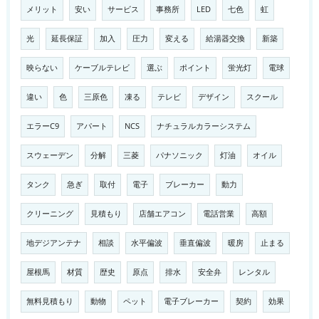
メリット
安い
サービス
事務所
LED
七色
虹
光
延長保証
加入
圧力
変える
給湯器交換
新築
映らない
ケーブルテレビ
選ぶ
ポイント
蛍光灯
電球
違い
色
三原色
凍る
テレビ
デザイン
スクール
エラーC9
アパート
NCS
ナチュラルカラーシステム
スウェーデン
分解
三菱
パナソニック
灯油
オイル
タンク
急ぎ
取付
電子
ブレーカー
動力
クリーニング
見積もり
店舗エアコン
電話営業
高額
地デジアンテナ
相談
水平偏波
垂直偏波
暖房
止まる
屋根馬
材質
歴史
原点
排水
安全弁
レンタル
無料見積もり
動物
ペット
電子ブレーカー
契約
効果