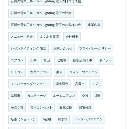
石川の電気工事･Czen Lighting 電工の口コミ情報
石川の電気工事･Czen Lighting 電工の評判
石川の電気工事･Czen Lighting 電工のお客様の声
事業内容
メニュー・料金
よくある質問
会社概要
シゼンライティング 電工
お問い合わせ
プライバシーポリシー
エアコン
工事
富山
七尾市
照明設備工事
ボイラー
リモコン
窓用エアコン
撤去
ウィンドウエアコン
ユニバーサルダウンライト
調光調色
高岡市
アプリ
黒部市
ガスチャージ
ルームエアコン
交換
2階
かほく市
専用コンセント
漏電点検
漏電修理
短絡（ショート）
6畳用
射水市
パッケージエアコン