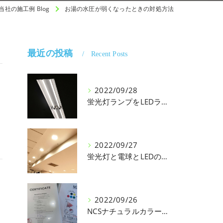
当社の施工例 Blog
お湯の水圧が弱くなったときの対処方法
最近の投稿
Recent Posts
2022/09/28
蛍光灯ランプをLEDランプに交換・バイパス
2022/09/27
蛍光灯と電球とLEDの光の質の違い
う
2022/09/26
NCSナチュラルカラーシステム（スウェーデン）