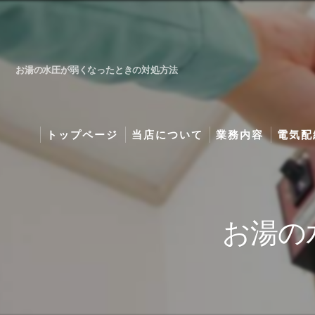
お湯の水圧が弱くなったときの対処方法
トップページ
当店について
業務内容
電気配
取扱商品・工事料金
灯油ボ
特価エアコン・エコ
照明プ
お湯の
施工写真
エコキ
地デジ
プライ