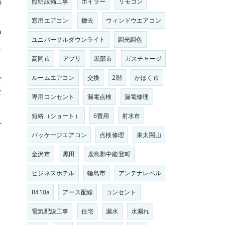
あ
照明設備工事
ボイラー
リモコン
窓用エアコン
撤去
ウィンドウエアコン
中
ユニバーサルダウンライト
調光調色
ま
高岡市
アプリ
黒部市
ガスチャージ
分
ルームエアコン
交換
2階
かほく市
タ
専用コンセント
漏電点検
漏電修理
短絡（ショート）
6畳用
射水市
介
パッケージエアコン
点検修理
東太閤山
金沢市
黒田
鹿島郡中能登町
ビジネスホテル
輪島市
アンテナレベル
R410a
アース配線
コンセント
電気配線工事
住宅
漏水
水漏れ