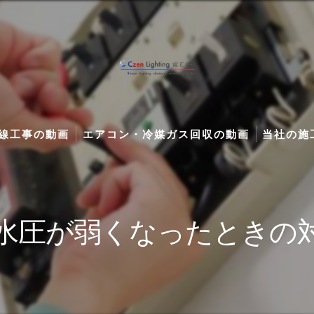
線工事の動画
エアコン・冷媒ガス回収の動画
当社の施工
（施工保証付き）
イラー配管、電気工事、水漏れ修理などの動画
エアコン工事・修理・分解クリーニングの動画Vlo
キュート
ランから施工・工事・オリジナルライティングデザインの動画Vlog
水圧が弱くなったときの
ュート部品交換・修理の動画
・BSアンテナ設置配線工事の動画Vlog
ベート・県外出張の動画