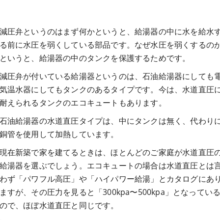
減圧弁というのはまず何かというと、給湯器の中に水を給水
る前に水圧を弱くしている部品です。なぜ水圧を弱くするの
というと、給湯器の中のタンクを保護するためです。
減圧弁が付いている給湯器というのは、石油給湯器にしても
気温水器にしてもタンクのあるタイプです。今は、水道直圧
耐えられるタンクのエコキュートもあります。
石油給湯器の水道直圧タイプは、中にタンクは無く、代わり
銅管を使用して加熱しています。
現在新築で家を建てるときは、ほとんどのご家庭が水道直圧
給湯器を選ぶでしょう。エコキュートの場合は水道直圧とは
わず「パワフル高圧」や「ハイパワー給湯」とカタログにあ
ますが、その圧力を見ると「300kpa〜500kpa」となってい
ので、ほぼ水道直圧と同じです。