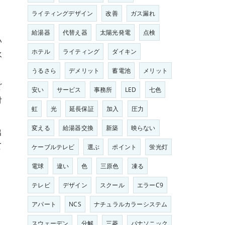
ライティングデザイン
改善
ガス漏れ
給湯器
代替え器
太陽光発電
点検
い
ホテル
ライティング
ダイキン
水
うるさら
デメリット
蓄電池
メリット
ど
安い
サービス
事務所
LED
七色
付
虹
光
延長保証
加入
圧力
変える
給湯器交換
新築
映らない
出
て
ケーブルテレビ
選ぶ
ポイント
蛍光灯
電球
違い
色
三原色
凍る
テレビ
デザイン
スクール
エラーC9
アパート
NCS
ナチュラルカラーシステム
スウェーデン
分解
三菱
パナソニック