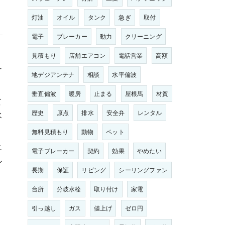
灯油
オイル
タンク
急ぎ
取付
電子
ブレーカー
動力
クリーニング
見積もり
店舗エアコン
電話営業
高額
ナ
地デジアンテナ
相談
水平偏波
垂直偏波
暖房
止まる
屋根馬
材質
て
歴史
原点
排水
安全弁
レンタル
水
無料見積もり
動物
ペット
エ
電子ブレーカー
契約
効果
やめたい
ル
長期
保証
リビング
シーリングファン
台所
分岐水栓
取り付け
家電
引っ越し
ガス
値上げ
ゼロ円