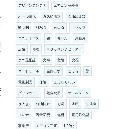
デザインアンテナ
エアコン室外機
オール電化
ガス給湯器
石油給湯器
す
か
経済的
排水管
音出る
トラップ
ユニットバス
鏡
傾いた
業務用
電
店舗
修理
IHクッキングヒーター
に
タコ足配線
火事
危険
火花
に
コードリール
全部出す
使う時
雷
電化製品
保険
まぶしくない
の
ダウンライト
処分費用
オイルタンク
言
水抜き
灯油切れ
お湯
水圧
助成金
り
る
コロナ
容量変更
無料
暖房強化型
事業所
エアコン工事
LED化