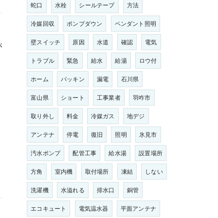
蛇口
水栓
シールテープ
方法
冷媒回収
ポンプダウン
ペンダント照明
壁スイッチ
原因
水道
確認
電気
が
トラブル
緊急
給水
給湯
ロウ付
ホーム
パッキン
漏電
石川県
富山県
ショート
工事業者
羽咋市
取り外し
料金
冷媒ガス
地デジ
アンテナ
停電
復旧
照明
氷見市
汚水ポンプ
配管工事
給水湯
設置場所
方角
室内機
取付場所
凍結
しない
洗濯機
水溢れる
排水口
銅管
エコキュート
電気温水器
平面アンテナ