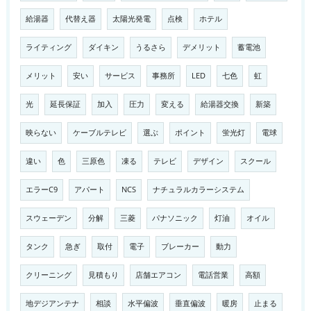
給湯器
代替え器
太陽光発電
点検
ホテル
ライティング
ダイキン
うるさら
デメリット
蓄電池
メリット
安い
サービス
事務所
LED
七色
虹
光
延長保証
加入
圧力
変える
給湯器交換
新築
映らない
ケーブルテレビ
選ぶ
ポイント
蛍光灯
電球
違い
色
三原色
凍る
テレビ
デザイン
スクール
エラーC9
アパート
NCS
ナチュラルカラーシステム
スウェーデン
分解
三菱
パナソニック
灯油
オイル
タンク
急ぎ
取付
電子
ブレーカー
動力
クリーニング
見積もり
店舗エアコン
電話営業
高額
地デジアンテナ
相談
水平偏波
垂直偏波
暖房
止まる