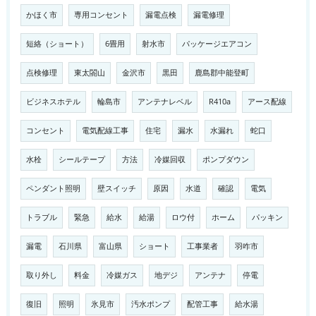
かほく市
専用コンセント
漏電点検
漏電修理
短絡（ショート）
6畳用
射水市
パッケージエアコン
点検修理
東太閤山
金沢市
黒田
鹿島郡中能登町
ビジネスホテル
輪島市
アンテナレベル
R410a
アース配線
コンセント
電気配線工事
住宅
漏水
水漏れ
蛇口
水栓
シールテープ
方法
冷媒回収
ポンプダウン
ペンダント照明
壁スイッチ
原因
水道
確認
電気
トラブル
緊急
給水
給湯
ロウ付
ホーム
パッキン
漏電
石川県
富山県
ショート
工事業者
羽咋市
取り外し
料金
冷媒ガス
地デジ
アンテナ
停電
復旧
照明
氷見市
汚水ポンプ
配管工事
給水湯