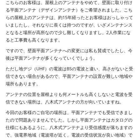
こちらのお客様は、屋根上のアンテナをやめて、壁面に取り付け
る平面アンテナ（デザインアンテナ）をご希望されました。こち
らの屋根上のアンテナは、約15年経ったとお客様はおっしゃって
いましたし、それなりに長くは持つのですが、いざメンテナンス
となると場所が高所なので少し難しくなりますし、2人作業にな
ると工事費も高くなります。
ですので、壁面平面アンテナへの変更には私も賛成でしたし、今
後は平面アンテナが多くなっていくでしょう。
ただし地デジ（UHF）の電波はBSの電波と違い、高さがないと受
信できない場合があるので、平面アンテナの設置が難しい地域や
場所もあります。
アンテナの位置を屋根よりも何メートルも高くしないと電波を受
信できない場所は、八木式アンテナの方が向いていますね。
今回のお客様のご自宅の場所は、平面アンテナでも受信できまし
たので問題ありませんでした。しかし平面アンテナはカタログの
仕様にもあるように、八木式アンテナより受信感度が落ちますの
で、強電界地域（電波塔が近く、電波の受信状況が良い地域）で