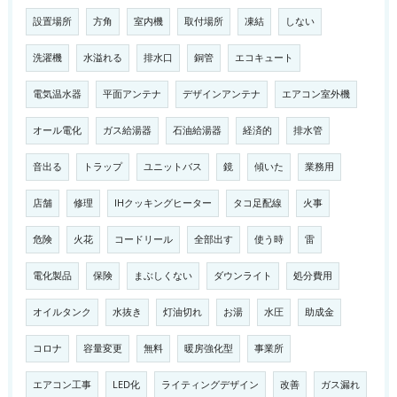
設置場所
方角
室内機
取付場所
凍結
しない
洗濯機
水溢れる
排水口
銅管
エコキュート
電気温水器
平面アンテナ
デザインアンテナ
エアコン室外機
オール電化
ガス給湯器
石油給湯器
経済的
排水管
音出る
トラップ
ユニットバス
鏡
傾いた
業務用
店舗
修理
IHクッキングヒーター
タコ足配線
火事
危険
火花
コードリール
全部出す
使う時
雷
電化製品
保険
まぶしくない
ダウンライト
処分費用
オイルタンク
水抜き
灯油切れ
お湯
水圧
助成金
コロナ
容量変更
無料
暖房強化型
事業所
エアコン工事
LED化
ライティングデザイン
改善
ガス漏れ