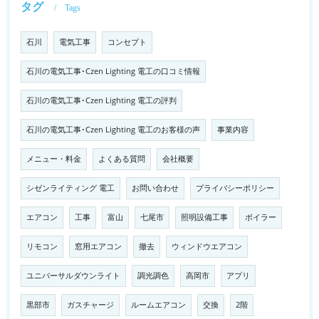
タグ
Tags
石川
電気工事
コンセプト
石川の電気工事･Czen Lighting 電工の口コミ情報
石川の電気工事･Czen Lighting 電工の評判
石川の電気工事･Czen Lighting 電工のお客様の声
事業内容
メニュー・料金
よくある質問
会社概要
シゼンライティング 電工
お問い合わせ
プライバシーポリシー
エアコン
工事
富山
七尾市
照明設備工事
ボイラー
リモコン
窓用エアコン
撤去
ウィンドウエアコン
ユニバーサルダウンライト
調光調色
高岡市
アプリ
黒部市
ガスチャージ
ルームエアコン
交換
2階