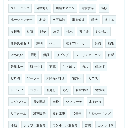
クリーニング
見積もり
店舗エアコン
電話営業
高額
地デジアンテナ
相談
水平偏波
垂直偏波
暖房
止まる
屋根馬
材質
歴史
原点
排水
安全弁
レンタル
無料見積もり
動物
ペット
電子ブレーカー
契約
効果
やめたい
長期
保証
リビング
シーリングファン
台所
分岐水栓
取り付け
家電
引っ越し
ガス
値上げ
ゼロ円
ソーラー
太陽光パネル
電気代
ガス代
ドアノブ
ラッチ
引越し
処分
台所水栓
食洗機
ログハウス
電気配線
学校
BSアンテナ
水まわり
リフォーム
浴室暖房
取付工事
10畳用
引掛シーリング
移動
シャワー混合栓
ワンホール混合栓
玄関
カメラ付き