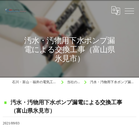
汚水・汚物用下水ポンプ漏
電による交換工事（富山県
氷見市）
石川・富山・福井の電気工事と水道工事はCzen Lighting 電工
当社の施工例 Blog
汚水・汚物用下水ポンプ漏電による交換工事（富山県氷見市）
汚水・汚物用下水ポンプ漏電による交換工事
（富山県氷見市）
2021/09/03