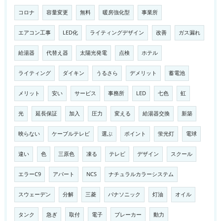
コロナ
容量変更
無料
暖房強化型
事業所
エアコン工事
LED化
ライティングデザイン
改善
ガス漏れ
給湯器
代替え器
太陽光発電
点検
ホテル
ライティング
ダイキン
うるさら
デメリット
蓄電池
メリット
安い
サービス
事務所
LED
七色
虹
光
延長保証
加入
圧力
変える
給湯器交換
新築
映らない
ケーブルテレビ
選ぶ
ポイント
蛍光灯
電球
違い
色
三原色
凍る
テレビ
デザイン
スクール
エラーC9
アパート
NCS
ナチュラルカラーシステム
スウェーデン
分解
三菱
パナソニック
灯油
オイル
タンク
急ぎ
取付
電子
ブレーカー
動力