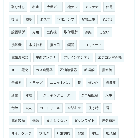
取り外し
料金
冷媒ガス
地デジ
アンテナ
停電
復旧
照明
氷見市
汚水ポンプ
配管工事
給水湯
設置場所
方角
室内機
取付場所
凍結
しない
洗濯機
水溢れる
排水口
銅管
エコキュート
電気温水器
平面アンテナ
デザインアンテナ
エアコン室外機
オール電化
ガス給湯器
石油給湯器
経済的
排水管
音出る
トラップ
ユニットバス
鏡
傾いた
業務用
店舗
修理
IHクッキングヒーター
タコ足配線
火事
危険
火花
コードリール
全部出す
使う時
雷
電化製品
保険
まぶしくない
ダウンライト
処分費用
オイルタンク
水抜き
灯油切れ
お湯
水圧
助成金