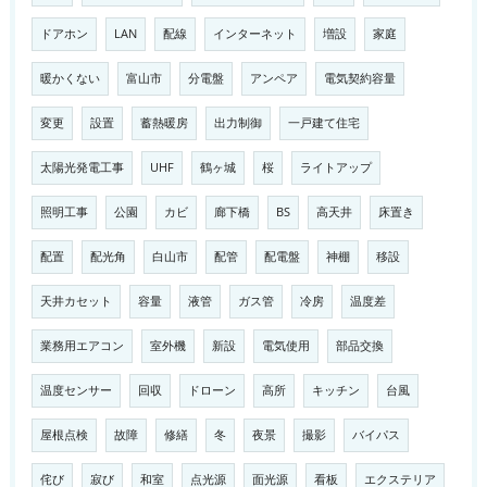
ドアホン
LAN
配線
インターネット
増設
家庭
暖かくない
富山市
分電盤
アンペア
電気契約容量
変更
設置
蓄熱暖房
出力制御
一戸建て住宅
太陽光発電工事
UHF
鶴ヶ城
桜
ライトアップ
照明工事
公園
カビ
廊下橋
BS
高天井
床置き
配置
配光角
白山市
配管
配電盤
神棚
移設
天井カセット
容量
液管
ガス管
冷房
温度差
業務用エアコン
室外機
新設
電気使用
部品交換
温度センサー
回収
ドローン
高所
キッチン
台風
屋根点検
故障
修繕
冬
夜景
撮影
バイパス
侘び
寂び
和室
点光源
面光源
看板
エクステリア