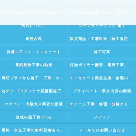
石川の電気工事･Czen Lighting 電工の評判
石川の電気工事･Czen Lighting 電工のお客様の声
当店について
シゼンライティング 電工
業務内容
取扱商品・工事料金（施工保証付き）
特価エアコン・エコキュート
施工写真
電気配線工事の動画
灯油ボイラー配管、電気工事、水漏れ修理などの動画
照明プランから施工・工事・オリジナルライティングデザインの動画Vlog
エコキュート部品交換・修理の動画
地デジ・BSアンテナ設置配線工事の動画Vlog
プライベート・県外出張の動画
エアコン・冷媒ガス回収の動画
エアコン工事・修理・分解クリーニングの動画Vlog
当社の施工例 Blog
メディア
電気・水道工事の無料見積もり・相談
メールでのお問い合わせ