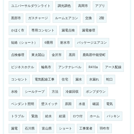
ユニバーサルダウンライト
調光調色
高岡市
アプリ
黒部市
ガスチャージ
ルームエアコン
交換
2階
かほく市
専用コンセント
漏電点検
漏電修理
短絡（ショート）
6畳用
射水市
パッケージエアコン
点検修理
東太閤山
金沢市
黒田
鹿島郡中能登町
ビジネスホテル
輪島市
アンテナレベル
R410a
アース配線
コンセント
電気配線工事
住宅
漏水
水漏れ
蛇口
水栓
シールテープ
方法
冷媒回収
ポンプダウン
ペンダント照明
壁スイッチ
原因
水道
確認
電気
トラブル
緊急
給水
給湯
ロウ付
ホーム
パッキン
漏電
石川県
富山県
ショート
工事業者
羽咋市