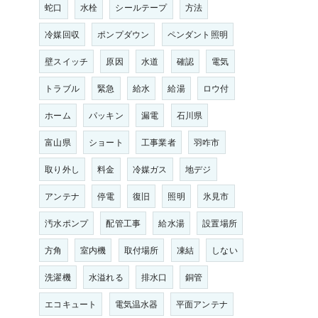
蛇口
水栓
シールテープ
方法
冷媒回収
ポンプダウン
ペンダント照明
壁スイッチ
原因
水道
確認
電気
トラブル
緊急
給水
給湯
ロウ付
ホーム
パッキン
漏電
石川県
富山県
ショート
工事業者
羽咋市
取り外し
料金
冷媒ガス
地デジ
アンテナ
停電
復旧
照明
氷見市
汚水ポンプ
配管工事
給水湯
設置場所
方角
室内機
取付場所
凍結
しない
洗濯機
水溢れる
排水口
銅管
エコキュート
電気温水器
平面アンテナ