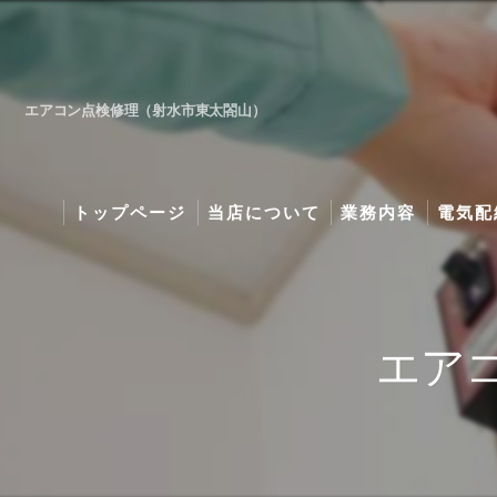
エアコン点検修理（射水市東太閤山）
トップページ
当店について
業務内容
電気配
取扱商品・工事料金
灯油ボ
特価エアコン・エコ
照明プ
エア
施工写真
エコキ
地デジ
プライ