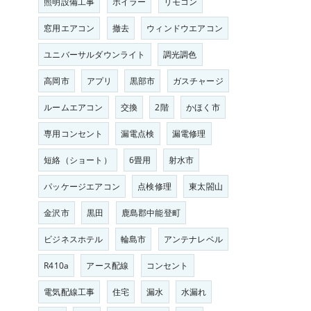
照明設備工事
ボイラー
リモコン
窓用エアコン
撤去
ウィンドウエアコン
ユニバーサルダウンライト
調光調色
高岡市
アプリ
黒部市
ガスチャージ
ルームエアコン
交換
2階
かほく市
専用コンセント
漏電点検
漏電修理
短絡（ショート）
6畳用
射水市
パッケージエアコン
点検修理
東太閤山
金沢市
黒田
鹿島郡中能登町
ビジネスホテル
輪島市
アンテナレベル
R410a
アース配線
コンセント
電気配線工事
住宅
漏水
水漏れ