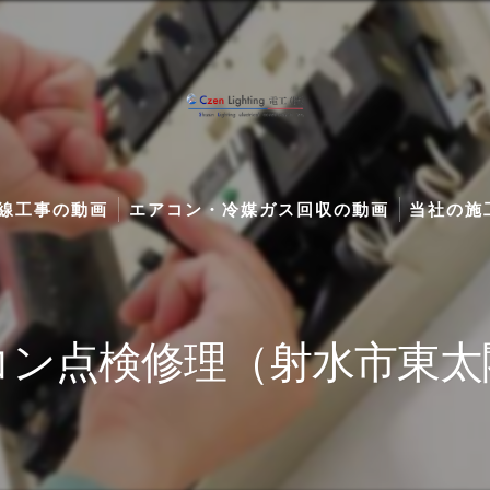
線工事の動画
エアコン・冷媒ガス回収の動画
当社の施工
（施工保証付き）
イラー配管、電気工事、水漏れ修理などの動画
エアコン工事・修理・分解クリーニングの動画Vlo
キュート
ランから施工・工事・オリジナルライティングデザインの動画Vlog
コン点検修理（射水市東太
ュート部品交換・修理の動画
・BSアンテナ設置配線工事の動画Vlog
ベート・県外出張の動画