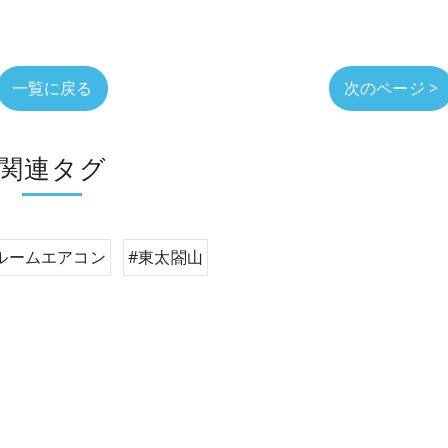
一覧に戻る
次のページ >
関連タグ
ルームエアコン
#東太閤山