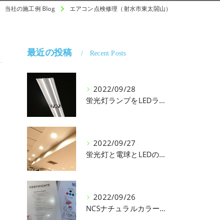
当社の施工例 Blog
エアコン点検修理（射水市東太閤山）
最近の投稿
Recent Posts
2022/09/28
蛍光灯ランプをLEDランプに交換・バイパス
2022/09/27
蛍光灯と電球とLEDの光の質の違い
2022/09/26
NCSナチュラルカラーシステム（スウェーデン）