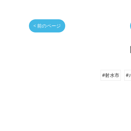
< 前のページ
#射水市
#