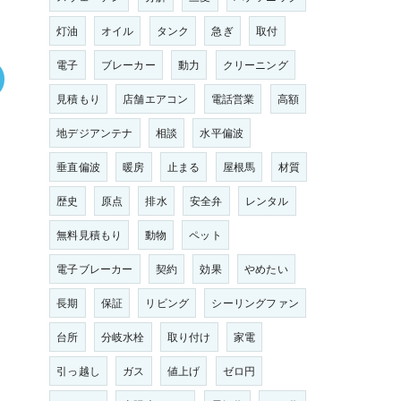
灯油
オイル
タンク
急ぎ
取付
電子
ブレーカー
動力
クリーニング
見積もり
店舗エアコン
電話営業
高額
地デジアンテナ
相談
水平偏波
垂直偏波
暖房
止まる
屋根馬
材質
歴史
原点
排水
安全弁
レンタル
無料見積もり
動物
ペット
電子ブレーカー
契約
効果
やめたい
長期
保証
リビング
シーリングファン
台所
分岐水栓
取り付け
家電
引っ越し
ガス
値上げ
ゼロ円