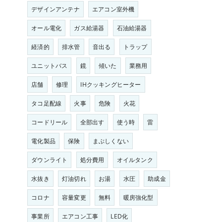
デザインアンテナ
エアコン室外機
オール電化
ガス給湯器
石油給湯器
経済的
排水管
音出る
トラップ
ユニットバス
鏡
傾いた
業務用
店舗
修理
IHクッキングヒーター
タコ足配線
火事
危険
火花
コードリール
全部出す
使う時
雷
電化製品
保険
まぶしくない
ダウンライト
処分費用
オイルタンク
水抜き
灯油切れ
お湯
水圧
助成金
コロナ
容量変更
無料
暖房強化型
事業所
エアコン工事
LED化