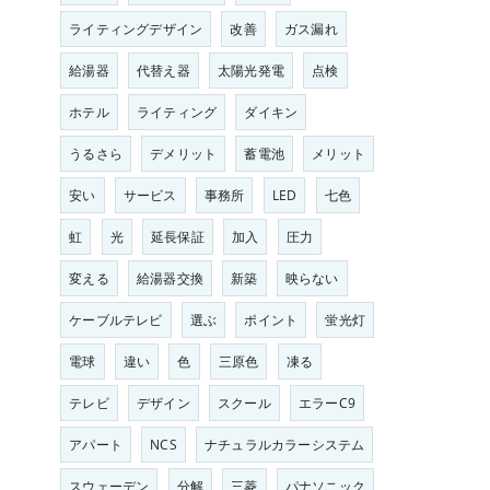
ライティングデザイン
改善
ガス漏れ
給湯器
代替え器
太陽光発電
点検
ホテル
ライティング
ダイキン
うるさら
デメリット
蓄電池
メリット
安い
サービス
事務所
LED
七色
虹
光
延長保証
加入
圧力
変える
給湯器交換
新築
映らない
ケーブルテレビ
選ぶ
ポイント
蛍光灯
電球
違い
色
三原色
凍る
テレビ
デザイン
スクール
エラーC9
アパート
NCS
ナチュラルカラーシステム
スウェーデン
分解
三菱
パナソニック