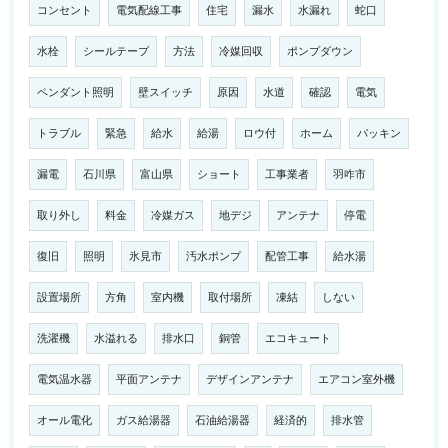
コンセント
電気配線工事
住宅
漏水
水漏れ
蛇口
水栓
シールテープ
方法
冷媒回収
ポンプダウン
ペンダント照明
壁スイッチ
原因
水道
確認
電気
トラブル
緊急
給水
給湯
ロウ付
ホーム
パッキン
漏電
石川県
富山県
ショート
工事業者
羽咋市
取り外し
料金
冷媒ガス
地デジ
アンテナ
停電
復旧
照明
氷見市
汚水ポンプ
配管工事
給水湯
設置場所
方角
室内機
取付場所
凍結
しない
洗濯機
水溢れる
排水口
銅管
エコキュート
電気温水器
平面アンテナ
デザインアンテナ
エアコン室外機
オール電化
ガス給湯器
石油給湯器
経済的
排水管