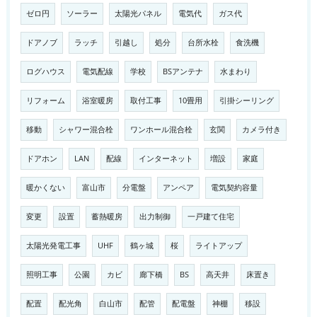
ゼロ円
ソーラー
太陽光パネル
電気代
ガス代
ドアノブ
ラッチ
引越し
処分
台所水栓
食洗機
ログハウス
電気配線
学校
BSアンテナ
水まわり
リフォーム
浴室暖房
取付工事
10畳用
引掛シーリング
移動
シャワー混合栓
ワンホール混合栓
玄関
カメラ付き
ドアホン
LAN
配線
インターネット
増設
家庭
暖かくない
富山市
分電盤
アンペア
電気契約容量
変更
設置
蓄熱暖房
出力制御
一戸建て住宅
太陽光発電工事
UHF
鶴ヶ城
桜
ライトアップ
照明工事
公園
カビ
廊下橋
BS
高天井
床置き
配置
配光角
白山市
配管
配電盤
神棚
移設