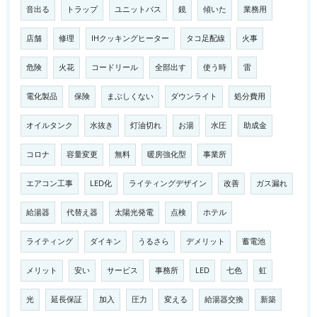
音出る
トラップ
ユニットバス
鏡
傾いた
業務用
店舗
修理
IHクッキングヒーター
タコ足配線
火事
危険
火花
コードリール
全部出す
使う時
雷
電化製品
保険
まぶしくない
ダウンライト
処分費用
オイルタンク
水抜き
灯油切れ
お湯
水圧
助成金
コロナ
容量変更
無料
暖房強化型
事業所
エアコン工事
LED化
ライティングデザイン
改善
ガス漏れ
給湯器
代替え器
太陽光発電
点検
ホテル
ライティング
ダイキン
うるさら
デメリット
蓄電池
メリット
安い
サービス
事務所
LED
七色
虹
光
延長保証
加入
圧力
変える
給湯器交換
新築