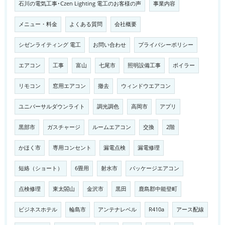
石川の電気工事･Czen Lighting 電工のお客様の声
事業内容
メニュー・料金
よくある質問
会社概要
シゼンライティング 電工
お問い合わせ
プライバシーポリシー
エアコン
工事
富山
七尾市
照明設備工事
ボイラー
リモコン
窓用エアコン
撤去
ウィンドウエアコン
ユニバーサルダウンライト
調光調色
高岡市
アプリ
黒部市
ガスチャージ
ルームエアコン
交換
2階
かほく市
専用コンセント
漏電点検
漏電修理
短絡（ショート）
6畳用
射水市
パッケージエアコン
点検修理
東太閤山
金沢市
黒田
鹿島郡中能登町
ビジネスホテル
輪島市
アンテナレベル
R410a
アース配線