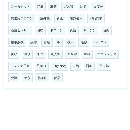
天井カセット
容量
液管
ガス管
冷房
温度差
業務用エアコン
室外機
新設
電気使用
部品交換
温度センサー
回収
ドローン
高所
キッチン
台風
屋根点検
故障
修繕
冬
夜景
撮影
バイパス
侘び
寂び
和室
点光源
面光源
看板
エクステリア
アンテナ工事
見積り
Lighting
自然
日本
宮古島
会津
東京
北海道
部品