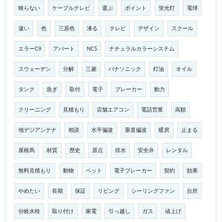
映らない
ケーブルテレビ
選ぶ
ポイント
蛍光灯
電球
違い
色
三原色
凍る
テレビ
デザイン
スクール
エラーC9
アパート
NCS
ナチュラルカラーシステム
スウェーデン
分解
三菱
パナソニック
灯油
オイル
タンク
急ぎ
取付
電子
ブレーカー
動力
クリーニング
見積もり
店舗エアコン
電話営業
高額
地デジアンテナ
相談
水平偏波
垂直偏波
暖房
止まる
屋根馬
材質
歴史
原点
排水
安全弁
レンタル
無料見積もり
動物
ペット
電子ブレーカー
契約
効果
やめたい
長期
保証
リビング
シーリングファン
台所
分岐水栓
取り付け
家電
引っ越し
ガス
値上げ