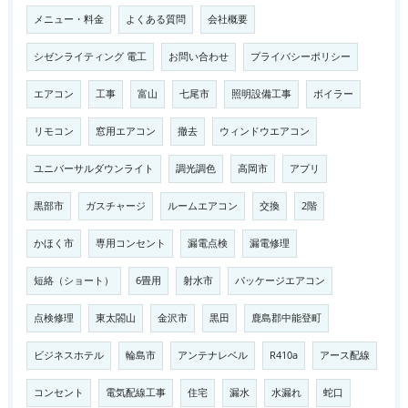
メニュー・料金
よくある質問
会社概要
シゼンライティング 電工
お問い合わせ
プライバシーポリシー
エアコン
工事
富山
七尾市
照明設備工事
ボイラー
リモコン
窓用エアコン
撤去
ウィンドウエアコン
ユニバーサルダウンライト
調光調色
高岡市
アプリ
黒部市
ガスチャージ
ルームエアコン
交換
2階
かほく市
専用コンセント
漏電点検
漏電修理
短絡（ショート）
6畳用
射水市
パッケージエアコン
点検修理
東太閤山
金沢市
黒田
鹿島郡中能登町
ビジネスホテル
輪島市
アンテナレベル
R410a
アース配線
コンセント
電気配線工事
住宅
漏水
水漏れ
蛇口