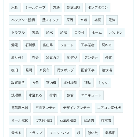
水栓
シールテープ
方法
冷媒回収
ポンプダウン
ペンダント照明
壁スイッチ
原因
水道
確認
電気
トラブル
緊急
給水
給湯
ロウ付
ホーム
パッキン
漏電
石川県
富山県
ショート
工事業者
羽咋市
取り外し
料金
冷媒ガス
地デジ
アンテナ
停電
復旧
照明
氷見市
汚水ポンプ
配管工事
給水湯
設置場所
方角
室内機
取付場所
凍結
しない
洗濯機
水溢れる
排水口
銅管
エコキュート
電気温水器
平面アンテナ
デザインアンテナ
エアコン室外機
オール電化
ガス給湯器
石油給湯器
経済的
排水管
音出る
トラップ
ユニットバス
鏡
傾いた
業務用