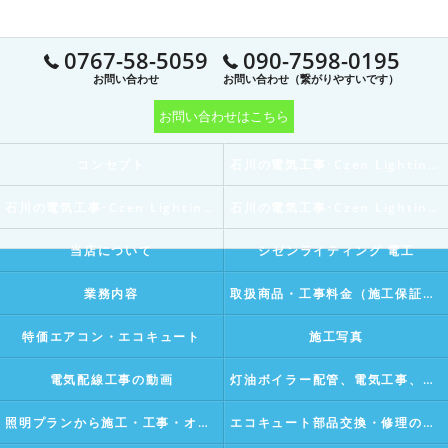
0767-58-5059
090-7598-0195
お問い合わせ
お問い合わせ（繋がりやすいです）
お問い合わせはこちら
コンセプト
石川の電気工事･Czen Lighting 電工の口コミ情報
石川の電気工事･Czen Lighting 電工の評判
石川の電気工事･Czen Lighting 電工のお客様の声
当店について
シゼンライティング 電工
業務内容
取扱商品・工事料金（施工保証付き）
特価エアコン・エコキュート
施工写真
電気配線工事の動画
灯油ボイラー配管、電気工事、水漏れ修理などの動画
照明プランから施工・工事・オリジナルライティングデザインの動画Vlog
エコキュート部品交換・修理の動画