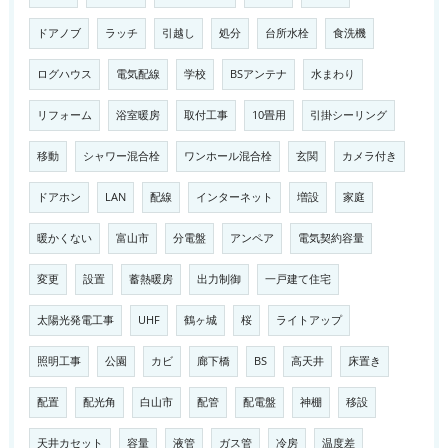
ドアノブ
ラッチ
引越し
処分
台所水栓
食洗機
ログハウス
電気配線
学校
BSアンテナ
水まわり
リフォーム
浴室暖房
取付工事
10畳用
引掛シーリング
移動
シャワー混合栓
ワンホール混合栓
玄関
カメラ付き
ドアホン
LAN
配線
インターネット
増設
家庭
暖かくない
富山市
分電盤
アンペア
電気契約容量
変更
設置
蓄熱暖房
出力制御
一戸建て住宅
太陽光発電工事
UHF
鶴ヶ城
桜
ライトアップ
照明工事
公園
カビ
廊下橋
BS
高天井
床置き
配置
配光角
白山市
配管
配電盤
神棚
移設
天井カセット
容量
液管
ガス管
冷房
温度差