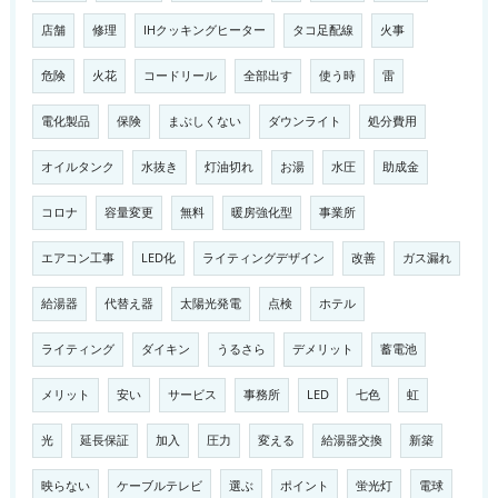
店舗
修理
IHクッキングヒーター
タコ足配線
火事
危険
火花
コードリール
全部出す
使う時
雷
電化製品
保険
まぶしくない
ダウンライト
処分費用
オイルタンク
水抜き
灯油切れ
お湯
水圧
助成金
コロナ
容量変更
無料
暖房強化型
事業所
エアコン工事
LED化
ライティングデザイン
改善
ガス漏れ
給湯器
代替え器
太陽光発電
点検
ホテル
ライティング
ダイキン
うるさら
デメリット
蓄電池
メリット
安い
サービス
事務所
LED
七色
虹
光
延長保証
加入
圧力
変える
給湯器交換
新築
映らない
ケーブルテレビ
選ぶ
ポイント
蛍光灯
電球