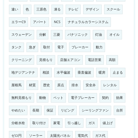
違い
色
三原色
凍る
テレビ
デザイン
スクール
エラーC9
アパート
NCS
ナチュラルカラーシステム
スウェーデン
分解
三菱
パナソニック
灯油
オイル
タンク
急ぎ
取付
電子
ブレーカー
動力
クリーニング
見積もり
店舗エアコン
電話営業
高額
地デジアンテナ
相談
水平偏波
垂直偏波
暖房
止まる
屋根馬
材質
歴史
原点
排水
安全弁
レンタル
無料見積もり
動物
ペット
電子ブレーカー
契約
効果
やめたい
長期
保証
リビング
シーリングファン
台所
分岐水栓
取り付け
家電
引っ越し
ガス
値上げ
ゼロ円
ソーラー
太陽光パネル
電気代
ガス代