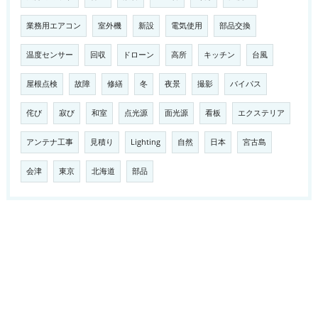
業務用エアコン
室外機
新設
電気使用
部品交換
温度センサー
回収
ドローン
高所
キッチン
台風
屋根点検
故障
修繕
冬
夜景
撮影
バイパス
侘び
寂び
和室
点光源
面光源
看板
エクステリア
アンテナ工事
見積り
Lighting
自然
日本
宮古島
会津
東京
北海道
部品