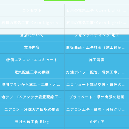
コンセプト
石川の電気工事･Czen Lighting 電工の口コミ情報
石川の電気工事･Czen Lighting 電工の評判
石川の電気工事･Czen Lighting 電工のお客様の声
当店について
シゼンライティング 電工
業務内容
取扱商品・工事料金（施工保証付き）
特価エアコン・エコキュート
施工写真
電気配線工事の動画
灯油ボイラー配管、電気工事、水漏れ修理などの動画
照明プランから施工・工事・オリジナルライティングデザインの動画Vlog
エコキュート部品交換・修理の動画
地デジ・BSアンテナ設置配線工事の動画Vlog
プライベート・県外出張の動画
エアコン・冷媒ガス回収の動画
エアコン工事・修理・分解クリーニングの動画Vlog
当社の施工例 Blog
メディア