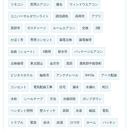
リモコン
窓用エアコン
撤去
ウィンドウエアコン
ユニバーサルダウンライト
調光調色
高岡市
アプリ
黒部市
ガスチャージ
ルームエアコン
交換
2階
かほく市
専用コンセント
漏電点検
漏電修理
短絡（ショート）
6畳用
射水市
パッケージエアコン
点検修理
東太閤山
金沢市
黒田
鹿島郡中能登町
ビジネスホテル
輪島市
アンテナレベル
R410a
アース配線
コンセント
電気配線工事
住宅
漏水
水漏れ
蛇口
水栓
シールテープ
方法
冷媒回収
ポンプダウン
ペンダント照明
壁スイッチ
原因
水道
確認
電気
トラブル
緊急
給水
給湯
ロウ付
ホーム
パッキン