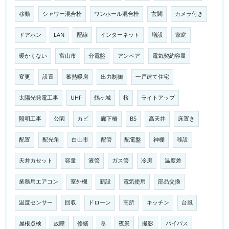
移動
シャワー混合栓
ワンホール混合栓
玄関
カメラ付き
ドアホン
LAN
配線
インターネット
増設
家庭
暖かくない
富山市
分電盤
アンペア
電気契約容量
変更
設置
蓄熱暖房
出力制御
一戸建て住宅
太陽光発電工事
UHF
鶴ヶ城
桜
ライトアップ
照明工事
公園
カビ
廊下橋
BS
高天井
床置き
配置
配光角
白山市
配管
配電盤
神棚
移設
天井カセット
容量
液管
ガス管
冷房
温度差
業務用エアコン
室外機
新設
電気使用
部品交換
温度センサー
回収
ドローン
高所
キッチン
台風
屋根点検
故障
修繕
冬
夜景
撮影
バイパス